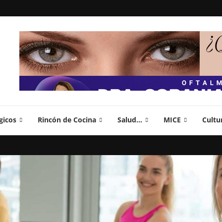
gicos
Rincón de Cocina
Salud…
MICE
Cultu