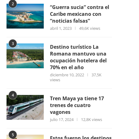
2
“Guerra sucia” contra el
Caribe mexicano con
“noticias falsas”
abril 1, 2023
49,6K views
3
Destino turístico La
Romana mantuvo una
ocupación hotelera del
70% en el año
diciembre 10, 2022
37,5K
views
4
Tren Maya ya tiene 17
trenes de cuatro
vagones
julio 17, 2024
12,8K views
5
Estos fueron los destinos