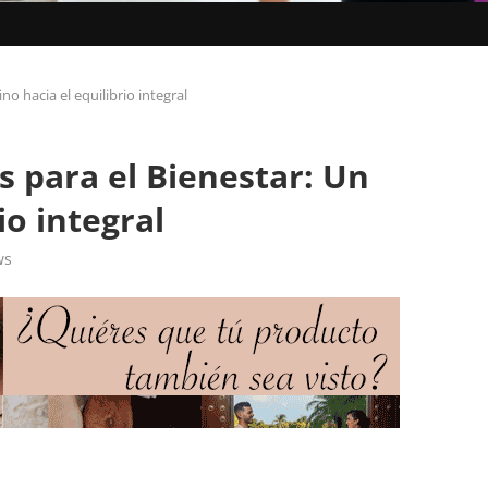
o hacia el equilibrio integral
s para el Bienestar: Un
io integral
ws