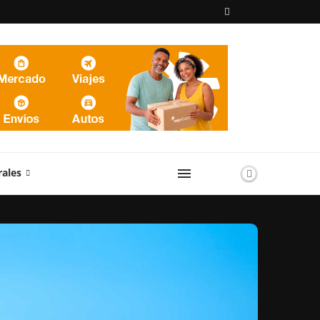
rales