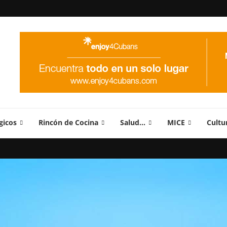
gicos
Rincón de Cocina
Salud…
MICE
Cultu