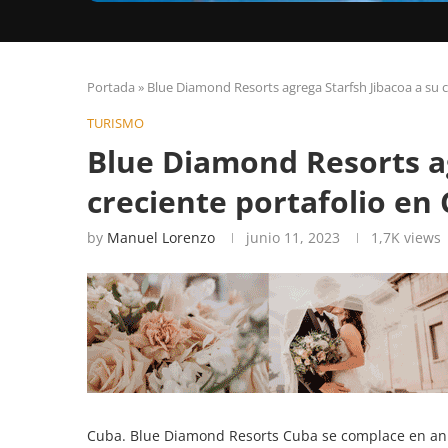
Portada
»
Blue Diamond Resorts agrega Starfsh Jibacoa a su c
TURISMO
Blue Diamond Resorts ag
creciente portafolio en
by
Manuel Lorenzo
junio 11, 2023
1,7K
views
Cuba. Blue Diamond Resorts Cuba se complace en anu