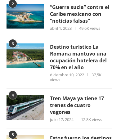
2
“Guerra sucia” contra el
Caribe mexicano con
“noticias falsas”
abril 1, 2023
49,6K views
3
Destino turístico La
Romana mantuvo una
ocupación hotelera del
70% en el año
diciembre 10, 2022
37,5K
views
4
Tren Maya ya tiene 17
trenes de cuatro
vagones
julio 17, 2024
12,8K views
5
Estos fueron los destinos