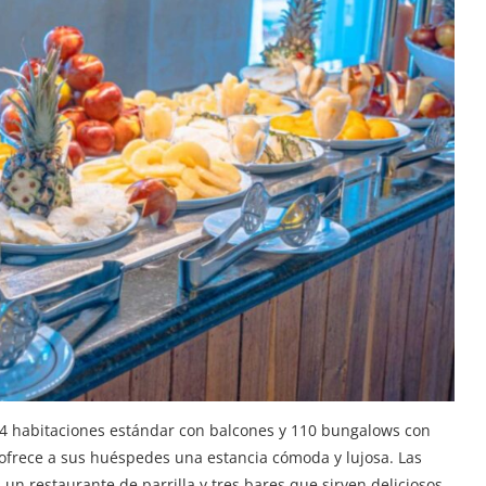
44 habitaciones estándar con balcones y 110 bungalows con
oa ofrece a sus huéspedes una estancia cómoda y lujosa. Las
 un restaurante de parrilla y tres bares que sirven deliciosos