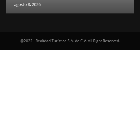
agosto 8, 2026
@2022 - Realidad Turística S.A. de C.V. All Right Reserved.