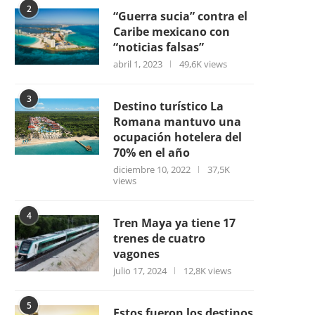
2
“Guerra sucia” contra el
Caribe mexicano con
“noticias falsas”
abril 1, 2023
49,6K views
3
Destino turístico La
Romana mantuvo una
ocupación hotelera del
70% en el año
diciembre 10, 2022
37,5K
views
4
Tren Maya ya tiene 17
trenes de cuatro
vagones
julio 17, 2024
12,8K views
5
Estos fueron los destinos