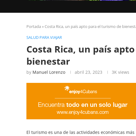
Portada
»
Costa Rica, un país apto para el turismo de bienest
SALUD PARA VIAJAR
Costa Rica, un país apto
bienestar
by
Manuel Lorenzo
abril 23, 2023
3K
views
El turismo es una de las actividades económicas más