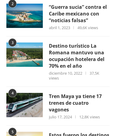
2
“Guerra sucia” contra el
Caribe mexicano con
“noticias falsas”
abril 1, 2023
49,6K views
3
Destino turístico La
Romana mantuvo una
ocupación hotelera del
70% en el año
diciembre 10, 2022
37,5K
views
4
Tren Maya ya tiene 17
trenes de cuatro
vagones
julio 17, 2024
12,8K views
5
Estos fueron los destinos