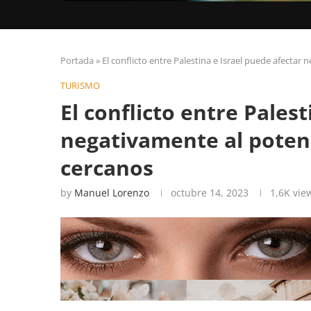
Portada
»
El conflicto entre Palestina e Israel puede afectar 
TURISMO
El conflicto entre Pales
negativamente al potenc
cercanos
by
Manuel Lorenzo
octubre 14, 2023
1,6K
vie