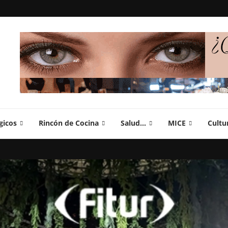
gicos
Rincón de Cocina
Salud…
MICE
Cultu