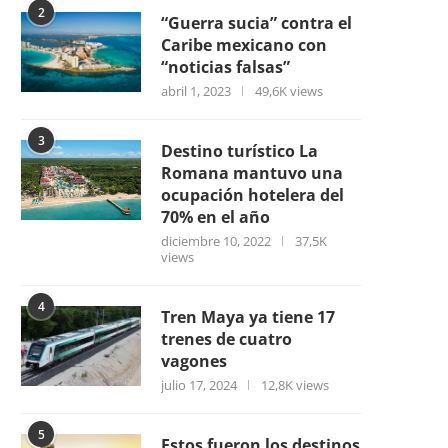
2
“Guerra sucia” contra el
Caribe mexicano con
“noticias falsas”
abril 1, 2023
49,6K views
3
Destino turístico La
Romana mantuvo una
ocupación hotelera del
70% en el año
diciembre 10, 2022
37,5K
views
4
Tren Maya ya tiene 17
trenes de cuatro
vagones
julio 17, 2024
12,8K views
5
Estos fueron los destinos