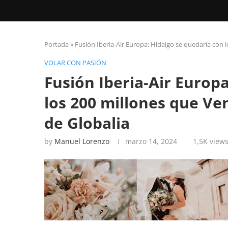
Portada
»
Fusión Iberia-Air Europa: Hidalgo se quedaría con 
VOLAR CON PASIÓN
Fusión Iberia-Air Europ
los 200 millones que Ve
de Globalia
by
Manuel Lorenzo
marzo 14, 2024
1,5K
view