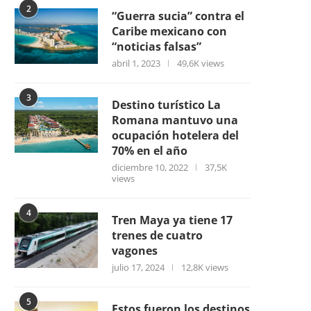
2
“Guerra sucia” contra el
Caribe mexicano con
“noticias falsas”
abril 1, 2023
49,6K views
3
Destino turístico La
Romana mantuvo una
ocupación hotelera del
70% en el año
diciembre 10, 2022
37,5K
views
4
Tren Maya ya tiene 17
trenes de cuatro
vagones
julio 17, 2024
12,8K views
5
Estos fueron los destinos