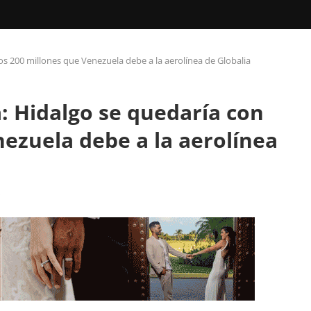
los 200 millones que Venezuela debe a la aerolínea de Globalia
a: Hidalgo se quedaría con
nezuela debe a la aerolínea
s