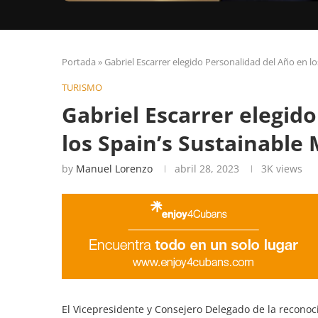
Portada
»
Gabriel Escarrer elegido Personalidad del Año en l
TURISMO
Gabriel Escarrer elegid
los Spain’s Sustainable
by
Manuel Lorenzo
abril 28, 2023
3K
views
El Vicepresidente y Consejero Delegado de la recon