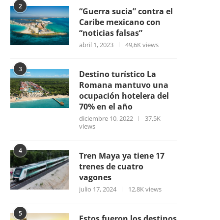
2
“Guerra sucia” contra el
Caribe mexicano con
“noticias falsas”
abril 1, 2023
49,6K views
3
Destino turístico La
Romana mantuvo una
ocupación hotelera del
70% en el año
diciembre 10, 2022
37,5K
views
4
Tren Maya ya tiene 17
trenes de cuatro
vagones
julio 17, 2024
12,8K views
5
Estos fueron los destinos