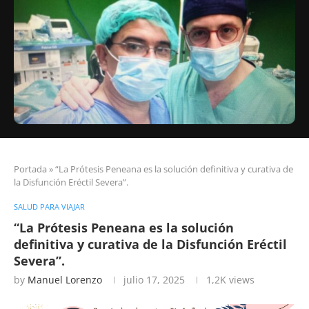
Portada
»
“La Prótesis Peneana es la solución definitiva y curativa de
la Disfunción Eréctil Severa”.
SALUD PARA VIAJAR
“La Prótesis Peneana es la solución
definitiva y curativa de la Disfunción Eréctil
Severa”.
by
Manuel Lorenzo
julio 17, 2025
1,2K
views