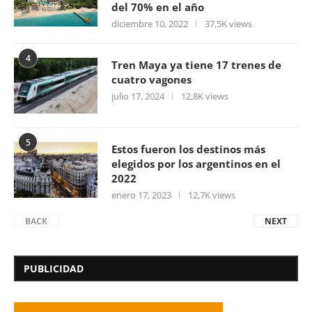
del 70% en el año
diciembre 10, 2022
37,5K views
4
Tren Maya ya tiene 17 trenes de
cuatro vagones
julio 17, 2024
12,8K views
5
Estos fueron los destinos más
elegidos por los argentinos en el
2022
enero 17, 2023
12,7K views
BACK
NEXT
PUBLICIDAD