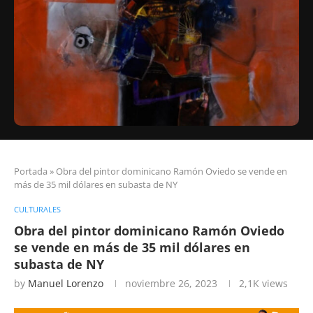
Portada
»
Obra del pintor dominicano Ramón Oviedo se vende en
más de 35 mil dólares en subasta de NY
CULTURALES
Obra del pintor dominicano Ramón Oviedo
se vende en más de 35 mil dólares en
subasta de NY
by
Manuel Lorenzo
noviembre 26, 2023
2,1K
views