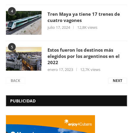
4
Tren Maya ya tiene 17 trenes de
cuatro vagones
julio 17, 2024
12,8K views
5
Estos fueron los destinos más
elegidos por los argentinos en el
2022
enero 17, 2023
12,7K views
BACK
NEXT
PUBLICIDAD