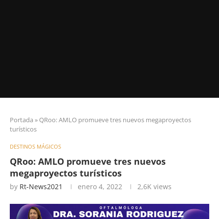
Portada
»
QRoo: AMLO promueve tres nuevos megaproyectos
turísticos
DESTINOS MÁGICOS
QRoo: AMLO promueve tres nuevos
megaproyectos turísticos
by
Rt-News2021
enero 4, 2022
2,6K
views