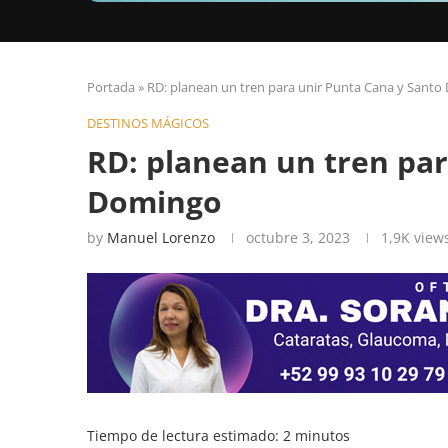
Portada
»
RD: planean un tren para unir Punta Cana y Sant
DESTINOS MÁGICOS
RD: planean un tren par
Domingo
by
Manuel Lorenzo
octubre 3, 2023
1,9K
view
Tiempo de lectura estimado:
2
minutos