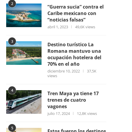
2
“Guerra sucia” contra el
Caribe mexicano con
“noticias falsas”
abril 1, 2023
49,6K views
3
Destino turístico La
Romana mantuvo una
ocupación hotelera del
70% en el año
diciembre 10, 2022
37,5K
views
4
Tren Maya ya tiene 17
trenes de cuatro
vagones
julio 17, 2024
12,8K views
5
Estos fueron los destinos