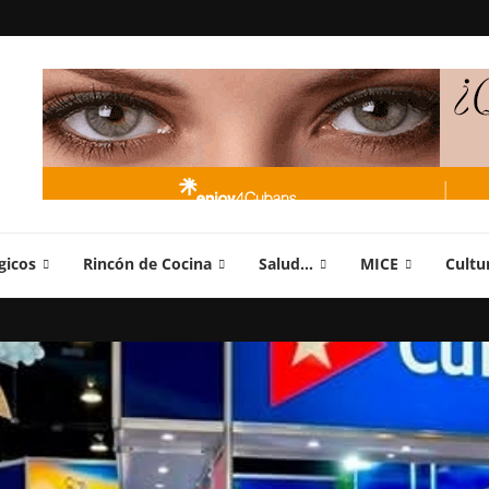
gicos
Rincón de Cocina
Salud…
MICE
Cultu