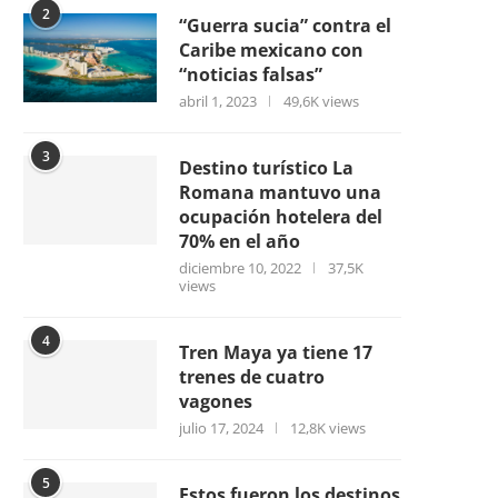
2
“Guerra sucia” contra el
Caribe mexicano con
“noticias falsas”
abril 1, 2023
49,6K views
3
Destino turístico La
Romana mantuvo una
ocupación hotelera del
70% en el año
diciembre 10, 2022
37,5K
views
4
Tren Maya ya tiene 17
trenes de cuatro
vagones
julio 17, 2024
12,8K views
5
Estos fueron los destinos