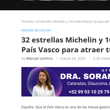
Portada
»
32 estrellas Michelin y 103 soles Repsol, la baza de
RINCÓN DE COCINA
32 estrellas Michelin y 1
País Vasco para atraer 
by
Manuel Lorenzo
marzo 24, 2023
2,2K
view
España. Que el País Vasco es una de las mecas gastr