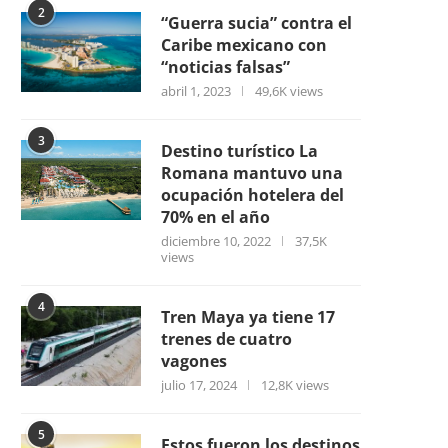
2
“Guerra sucia” contra el
Caribe mexicano con
“noticias falsas”
abril 1, 2023
49,6K views
3
Destino turístico La
Romana mantuvo una
ocupación hotelera del
70% en el año
diciembre 10, 2022
37,5K
views
4
Tren Maya ya tiene 17
trenes de cuatro
vagones
julio 17, 2024
12,8K views
5
Estos fueron los destinos