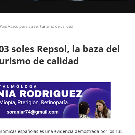
l País Vasco para atraer turismo de calidad
03 soles Repsol, la baza del
turismo de calidad
s
onómicas españolas es una evidencia demostrada por los 135