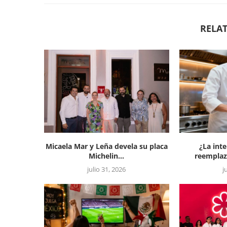
RELAT
Micaela Mar y Leña devela su placa
¿La inte
Michelin...
reemplaza
julio 31, 2026
j