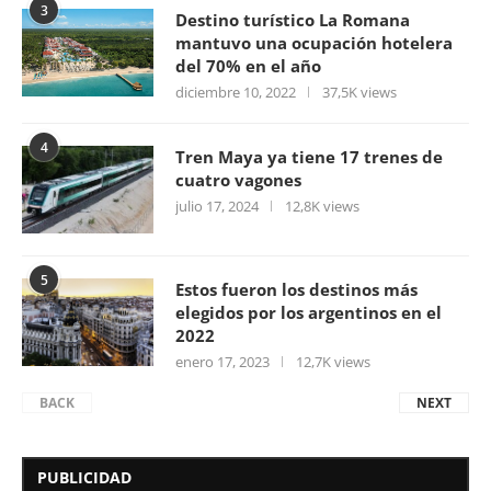
3
Destino turístico La Romana
mantuvo una ocupación hotelera
del 70% en el año
diciembre 10, 2022
37,5K views
4
Tren Maya ya tiene 17 trenes de
cuatro vagones
julio 17, 2024
12,8K views
5
Estos fueron los destinos más
elegidos por los argentinos en el
2022
enero 17, 2023
12,7K views
BACK
NEXT
PUBLICIDAD