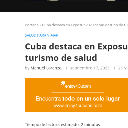
Portada
»
Cuba destaca en Exposur 2023 como destino de tu
SALUD PARA VIAJAR
Cuba destaca en Exposu
turismo de salud
by
Manuel Lorenzo
septiembre 17, 2023
2K
vi
Tiempo de lectura estimado:
2
minutos