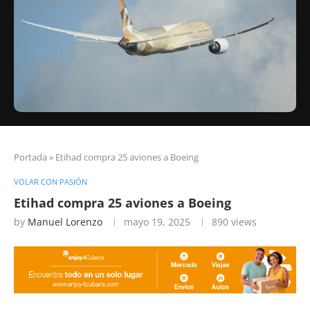
Portada
»
Etihad compra 25 aviones a Boeing
VOLAR CON PASIÓN
Etihad compra 25 aviones a Boeing
by
Manuel Lorenzo
mayo 19, 2025
890
views