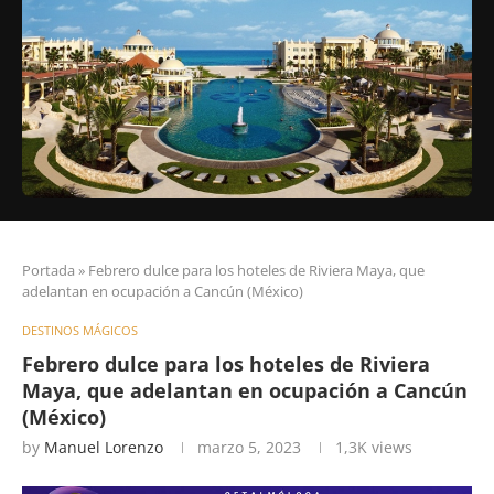
Portada
»
Febrero dulce para los hoteles de Riviera Maya, que
adelantan en ocupación a Cancún (México)
DESTINOS MÁGICOS
Febrero dulce para los hoteles de Riviera
Maya, que adelantan en ocupación a Cancún
(México)
by
Manuel Lorenzo
marzo 5, 2023
1,3K
views