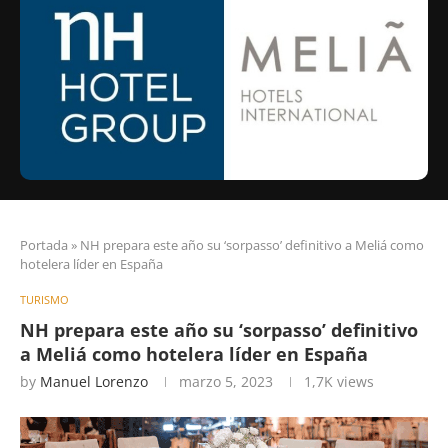
Portada
»
NH prepara este año su ‘sorpasso’ definitivo a Meliá como
hotelera líder en España
TURISMO
NH prepara este año su ‘sorpasso’ definitivo
a Meliá como hotelera líder en España
by
Manuel Lorenzo
marzo 5, 2023
1,7K
views