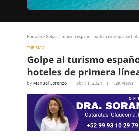
Portada
»
Golpe al turismo español: podrán expropiarse hote
TURISMO
Golpe al turismo españo
hoteles de primera líne
by
Manuel Lorenzo
abril 1, 2024
1,2K
views