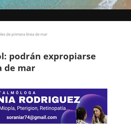
Benidorm Poniente beach in Alicante Mediterranean of Spain
les de primera línea de mar
l: podrán expropiarse
a de mar