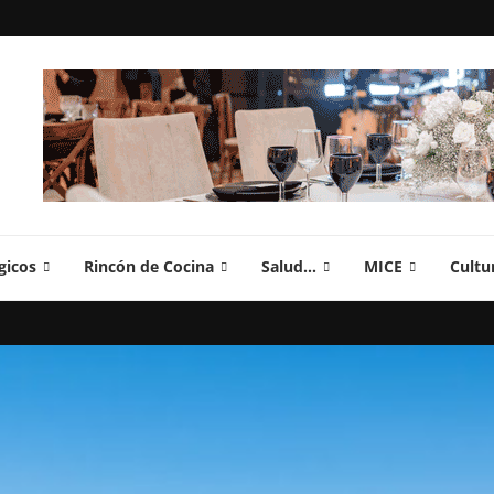
gicos
Rincón de Cocina
Salud…
MICE
Cultu