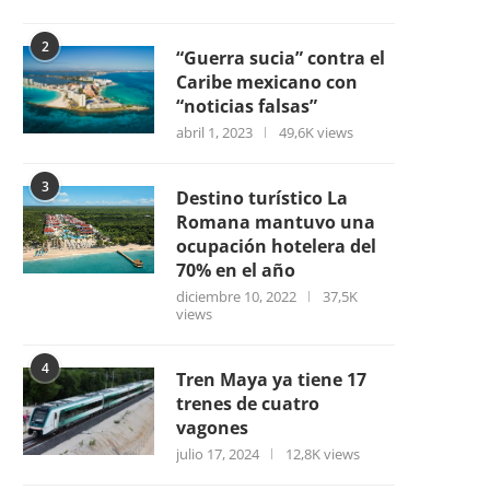
2
“Guerra sucia” contra el
Caribe mexicano con
“noticias falsas”
abril 1, 2023
49,6K views
3
Destino turístico La
Romana mantuvo una
ocupación hotelera del
70% en el año
diciembre 10, 2022
37,5K
views
4
Tren Maya ya tiene 17
trenes de cuatro
vagones
julio 17, 2024
12,8K views