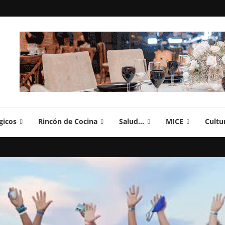
gicos
Rincón de Cocina
Salud…
MICE
Cultu