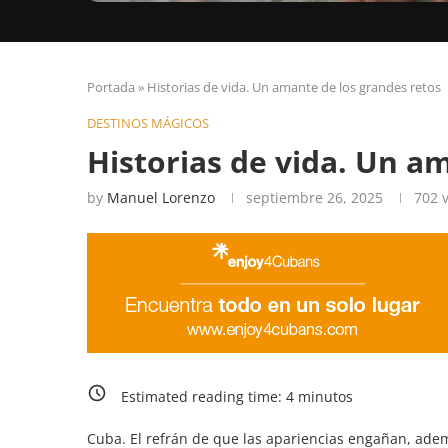
Portada
»
Historias de vida. Un amante de los grandes retos
DESTINOS MÁGICOS
Historias de vida. Un a
by
Manuel Lorenzo
septiembre 26, 2025
702
v
Estimated reading time:
4
minutos
Cuba. El refrán de que las apariencias engañan, ade