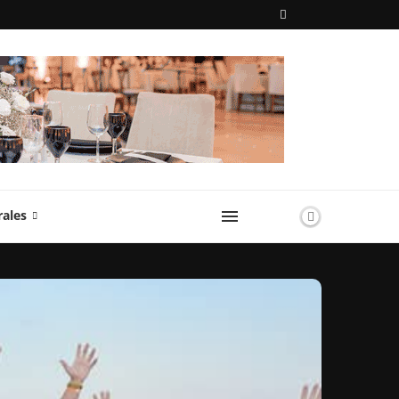
rales