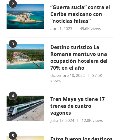
2
“Guerra sucia” contra el
Caribe mexicano con
“noticias falsas”
abril 1, 2023
49,6K views
3
Destino turístico La
Romana mantuvo una
ocupación hotelera del
70% en el año
diciembre 10, 2022
37,5K
views
4
Tren Maya ya tiene 17
trenes de cuatro
vagones
julio 17, 2024
12,8K views
5
Estos fueron los destinos