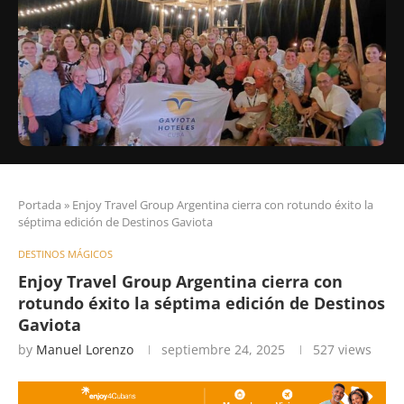
Portada
»
Enjoy Travel Group Argentina cierra con rotundo éxito la
séptima edición de Destinos Gaviota
DESTINOS MÁGICOS
Enjoy Travel Group Argentina cierra con
rotundo éxito la séptima edición de Destinos
Gaviota
by
Manuel Lorenzo
septiembre 24, 2025
527
views