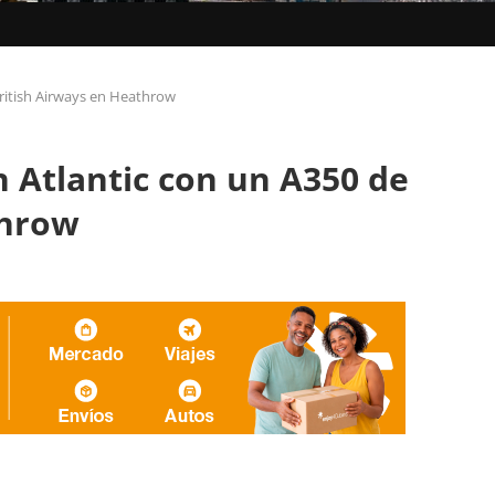
British Airways en Heathrow
n Atlantic con un A350 de
throw