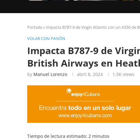
Portada
»
Impacta B787-9 de Virgin Atlantic con un A350 de 
VOLAR CON PASIÓN
Impacta B787-9 de Virgi
British Airways en Hea
by
Manuel Lorenzo
abril 8, 2024
1,5K
views
Tiempo de lectura estimado:
2
minutos