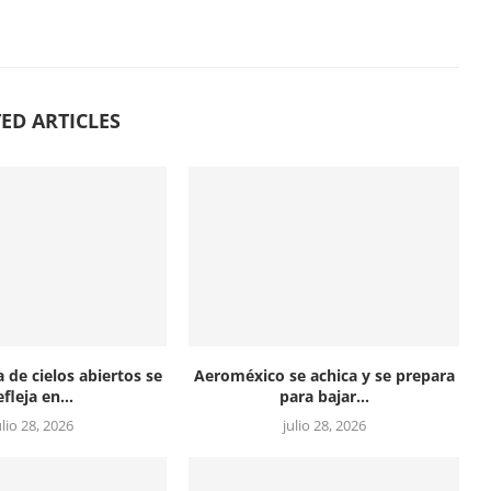
ED ARTICLES
a de cielos abiertos se
Aeroméxico se achica y se prepara
efleja en...
para bajar...
ulio 28, 2026
julio 28, 2026