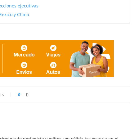
ecciones ejecutivas
México y China
ts
0
imentado periodista y editor con sólida trayectoria en el