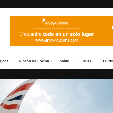
gicos
Rincón de Cocina
Salud…
MICE
Cultu