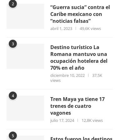
2
“Guerra sucia” contra el
Caribe mexicano con
“noticias falsas”
abril 1, 2023
49,6K views
3
Destino turístico La
Romana mantuvo una
ocupación hotelera del
70% en el año
diciembre 10, 2022
37,5K
views
4
Tren Maya ya tiene 17
trenes de cuatro
vagones
julio 17, 2024
12,8K views
5
Estos fueron los destinos