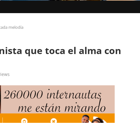
 cada melodía
nista que toca el alma con
iews