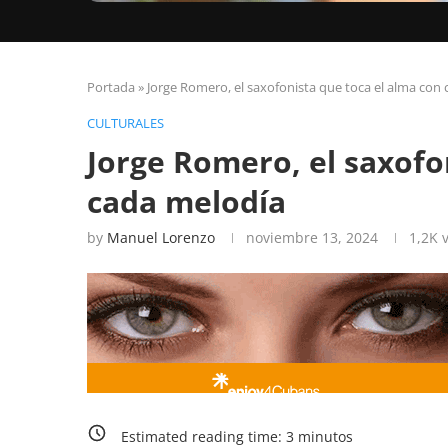
Portada
»
Jorge Romero, el saxofonista que toca el alma con
CULTURALES
Jorge Romero, el saxofo
cada melodía
by
Manuel Lorenzo
noviembre 13, 2024
1,2K
v
Estimated reading time:
3
minutos