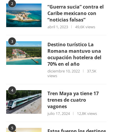
2
“Guerra sucia” contra el
Caribe mexicano con
“noticias falsas”
abril 1, 2023
49,6K views
3
Destino turístico La
Romana mantuvo una
ocupación hotelera del
70% en el año
diciembre 10, 2022
37,5K
views
4
Tren Maya ya tiene 17
trenes de cuatro
vagones
julio 17, 2024
12,8K views
5
Estos fueron los destinos