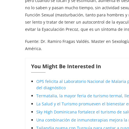
pero cuando se tocan y se estimulan, aumenta el dese
no lo saben y pasan mucho tiempo, sin actividad sexual
Función Sexual (masturbación, tanto para hombres y 
ser lento y tratar de tener un autocontrol de la eyacu
evitar la Eyaculación Precoz, que es un síntoma de i
Fuente: Dr. Ramiro Fragas Valdés. Master en Sexología
América.
You Might Be Interested In
OPS felicita al Laboratorio Nacional de Malaria
del diagnóstico
Termatalia, la mayor feria de turismo termal, l
La Salud y el Turismo promueven el bienestar e
Sky High Dominicana fortalece el turismo de sal
Una combinación de inmunoterapias mejora la 
Tailandia pugna con Turquía para captar a ruso