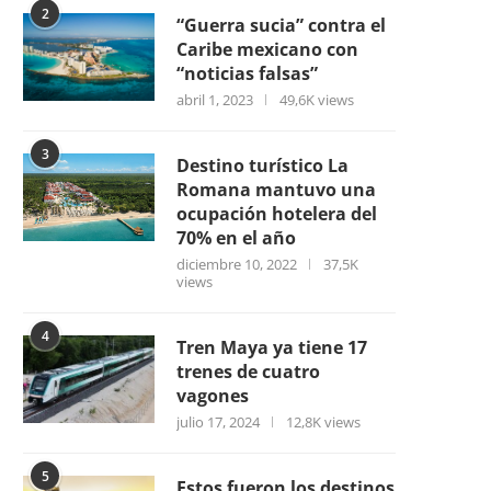
2
“Guerra sucia” contra el
Caribe mexicano con
“noticias falsas”
abril 1, 2023
49,6K views
3
Destino turístico La
Romana mantuvo una
ocupación hotelera del
70% en el año
diciembre 10, 2022
37,5K
views
4
Tren Maya ya tiene 17
trenes de cuatro
vagones
julio 17, 2024
12,8K views
5
Estos fueron los destinos