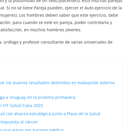
o y la posibilidad de un sexo placentero, esto muchas parejas
. Si no se tiene Pareja pueden, ejercer el Auto ejercicio de la
mujeres). Los hombres deben saber que este ejercicio, debe
lación, para cuando se esté en pareja, poder controlarla y
nsatisfacción, en muchos hombres jóvenes.
, urólogo y profesor consultante de varias universales de
 por los buenos resultados obtenidos en evaluación externa
lega a Uruguay en la próxima primavera
n FIT Salud Cuba 2025
ud con alianza estratégica junto a Plaza de la Salud
respuesta al cáncer
s que viajan por turismo médico