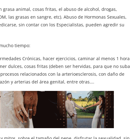
en grasa animal, cosas fritas, el abuso de alcohol, drogas,
DM, las grasas en sangre, etc). Abuso de Hormonas Sexuales,
dicarse, sin contar con los Especialistas, pueden agredir su
r mucho tiempo:
fermedades Crónicas, hacer ejercicios, caminar al menos 1 hora
mer dulces, cosas fritas (deben ser hervidas, para que no suba
os procesos relacionados con la arterioesclerosis, con daño de
zón y arterias del área genital, entre otras….
 mitos, sobre el tamaño del pene, disfrutar la sexualidad, sin