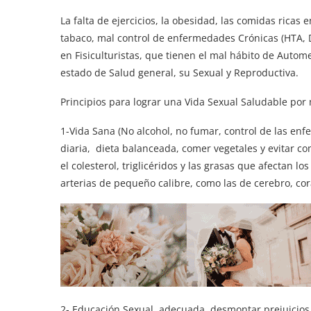
La falta de ejercicios, la obesidad, las comidas ricas 
tabaco, mal control de enfermedades Crónicas (HTA, 
en Fisiculturistas, que tienen el mal hábito de Autome
estado de Salud general, su Sexual y Reproductiva.
Principios para lograr una Vida Sexual Saludable po
1-Vida Sana (No alcohol, no fumar, control de las en
diaria, dieta balanceada, comer vegetales y evitar co
el colesterol, triglicéridos y las grasas que afectan l
arterias de pequeño calibre, como las de cerebro, cora
2- Educación Sexual, adecuada, desmontar prejuicios y