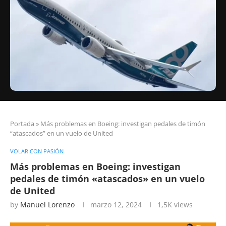
Portada
»
Más problemas en Boeing: investigan pedales de timón
“atascados” en un vuelo de United
VOLAR CON PASIÓN
Más problemas en Boeing: investigan
pedales de timón «atascados» en un vuelo
de United
by
Manuel Lorenzo
marzo 12, 2024
1,5K
views