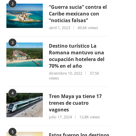
2
“Guerra sucia” contra el
Caribe mexicano con
“noticias falsas”
abril 1, 2023
49,6K views
3
Destino turístico La
Romana mantuvo una
ocupación hotelera del
70% en el año
diciembre 10, 2022
37,5K
views
4
Tren Maya ya tiene 17
trenes de cuatro
vagones
julio 17, 2024
12,8K views
5
Estos fueron los destinos