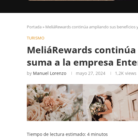
Portada
»
MeliáRewards continúa ampliando sus beneficios y
TURISMO
MeliáRewards continúa 
suma a la empresa Enter
by
Manuel Lorenzo
mayo 27, 2024
1,2K
views
Tiempo de lectura estimado:
4
minutos