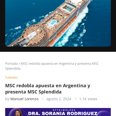
Portada
»
MSC redobla apuesta en Argentina y presenta MSC
Splendida
TURISMO
MSC redobla apuesta en Argentina y
presenta MSC Splendida
by
Manuel Lorenzo
agosto 2, 2024
1,1K
views