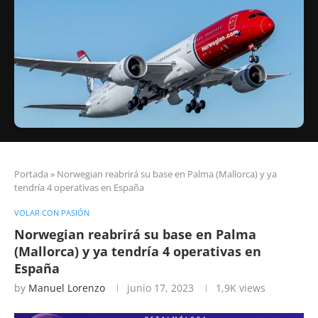
Portada
»
Norwegian reabrirá su base en Palma (Mallorca) y ya
tendría 4 operativas en España
VOLAR CON PASIÓN
Norwegian reabrirá su base en Palma
(Mallorca) y ya tendría 4 operativas en
España
by
Manuel Lorenzo
junio 17, 2023
1,9K
views