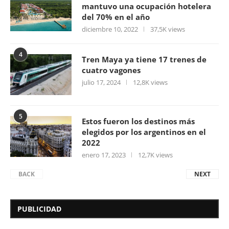
mantuvo una ocupación hotelera
del 70% en el año
diciembre 10, 2022
37,5K views
4
Tren Maya ya tiene 17 trenes de
cuatro vagones
julio 17, 2024
12,8K views
5
Estos fueron los destinos más
elegidos por los argentinos en el
2022
enero 17, 2023
12,7K views
BACK
NEXT
PUBLICIDAD