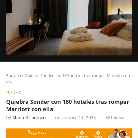
Portada
»
Quiebra Sonder con 180 hoteles tras romper Marriott con
ella
TURISMO
Quiebra Sonder con 180 hoteles tras romper
Marriott con ella
by
Manuel Lorenzo
noviembre 11, 2025
861
views