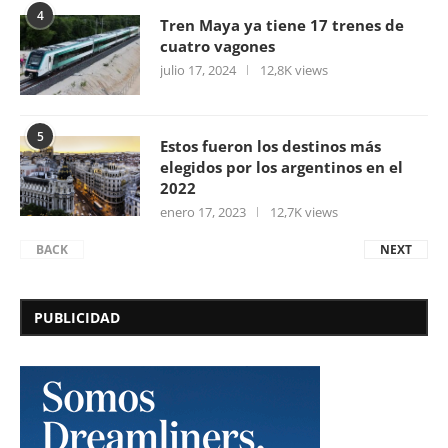
4
Tren Maya ya tiene 17 trenes de
cuatro vagones
julio 17, 2024
12,8K views
5
Estos fueron los destinos más
elegidos por los argentinos en el
2022
enero 17, 2023
12,7K views
BACK
NEXT
PUBLICIDAD