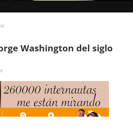
XIX
orge Washington del siglo
ws