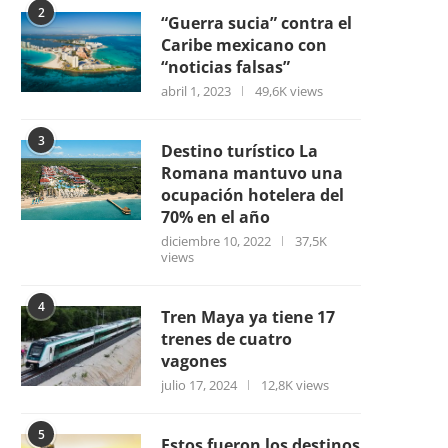
2
“Guerra sucia” contra el
Caribe mexicano con
“noticias falsas”
abril 1, 2023
49,6K views
3
Destino turístico La
Romana mantuvo una
ocupación hotelera del
70% en el año
diciembre 10, 2022
37,5K
views
4
Tren Maya ya tiene 17
trenes de cuatro
vagones
julio 17, 2024
12,8K views
5
Estos fueron los destinos