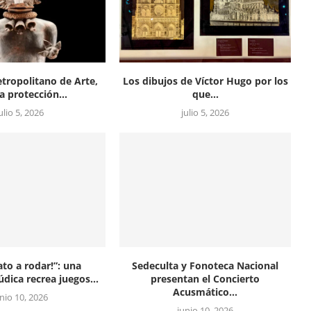
tropolitano de Arte,
Los dibujos de Víctor Hugo por los
a protección...
que...
ulio 5, 2026
julio 5, 2026
ato a rodar!”: una
Sedeculta y Fonoteca Nacional
údica recrea juegos...
presentan el Concierto
Acusmático...
unio 10, 2026
junio 10, 2026