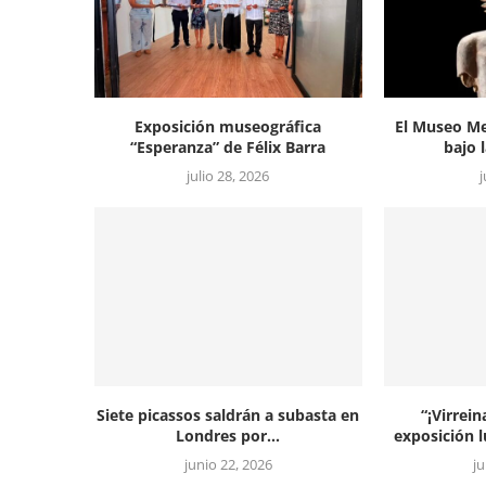
Exposición museográfica
El Museo Me
“Esperanza” de Félix Barra
bajo l
julio 28, 2026
j
Siete picassos saldrán a subasta en
“¡Virrein
Londres por...
exposición l
junio 22, 2026
j