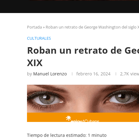
Portada
»
Roban un retrato de George Washington del siglo 
CULTURALES
Roban un retrato de Ge
XIX
by
Manuel Lorenzo
febrero 16, 2024
2,7K
vie
Tiempo de lectura estimado:
1
minuto