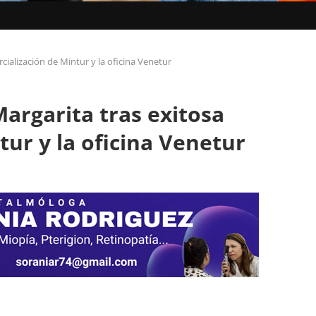
cialización de Mintur y la oficina Venetur
Margarita tras exitosa
tur y la oficina Venetur