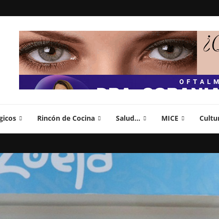
gicos
Rincón de Cocina
Salud…
MICE
Cultu