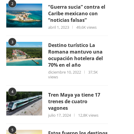
2
“Guerra sucia” contra el
Caribe mexicano con
“noticias falsas”
abril 1, 2023
49,6K views
3
Destino turístico La
Romana mantuvo una
ocupación hotelera del
70% en el año
diciembre 10, 2022
37,5K
views
4
Tren Maya ya tiene 17
trenes de cuatro
vagones
julio 17, 2024
12,8K views
5
Estos fueron los destinos