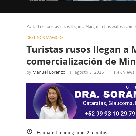
Portada
»
Turistas rusos llegan a Margarita tras exitosa comer
DESTINOS MÁGICOS
Turistas rusos llegan a 
comercialización de Min
by
Manuel Lorenzo
agosto 5, 2025
1,4K
views
Estimated reading time:
2
minutos