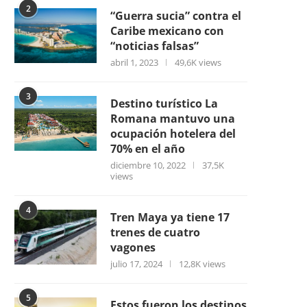
2
“Guerra sucia” contra el
Caribe mexicano con
“noticias falsas”
abril 1, 2023
49,6K views
3
Destino turístico La
Romana mantuvo una
ocupación hotelera del
70% en el año
diciembre 10, 2022
37,5K
views
4
Tren Maya ya tiene 17
trenes de cuatro
vagones
julio 17, 2024
12,8K views
5
Estos fueron los destinos