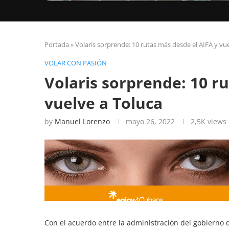
Portada
»
Volaris sorprende: 10 rutas más desde el AIFA y vu
VOLAR CON PASIÓN
Volaris sorprende: 10 r
vuelve a Toluca
by
Manuel Lorenzo
mayo 26, 2022
2,5K
views
Con el acuerdo entre la administración del gobierno