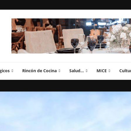
gicos
Rincón de Cocina
Salud…
MICE
Cultu