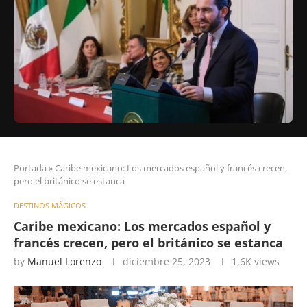
Portada
»
Caribe mexicano: Los mercados español y francés crecen,
pero el británico se estanca
DESTINOS MÁGICOS
Caribe mexicano: Los mercados español y
francés crecen, pero el británico se estanca
by
Manuel Lorenzo
diciembre 25, 2023
1,6K
views