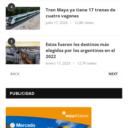
4
Tren Maya ya tiene 17 trenes de
cuatro vagones
julio 17, 2024
12,8K views
5
Estos fueron los destinos más
elegidos por los argentinos en el
2022
enero 17, 2023
12,7K views
BACK
NEXT
PUBLICIDAD