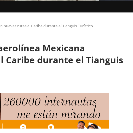
n nuevas rutas al Caribe durante el Tianguis Turístico
 aerolínea Mexicana
l Caribe durante el Tianguis