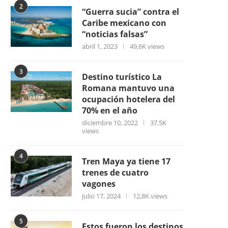
2
“Guerra sucia” contra el
Caribe mexicano con
“noticias falsas”
abril 1, 2023
49,6K views
3
Destino turístico La
Romana mantuvo una
ocupación hotelera del
70% en el año
diciembre 10, 2022
37,5K
views
4
Tren Maya ya tiene 17
trenes de cuatro
vagones
julio 17, 2024
12,8K views
5
Estos fueron los destinos