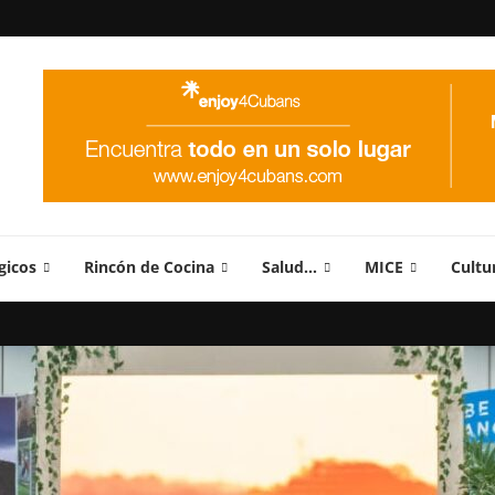
gicos
Rincón de Cocina
Salud…
MICE
Cultu