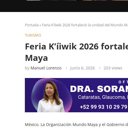
Portada
»
Feria K’íiwik 2026 fortaleció la unidad del Mundo 
TURISMO
Feria K’íiwik 2026 forta
Maya
by
Manuel Lorenzo
junio 6, 2026
203
views
México. La Organización Mundo Maya y el Gobierno de