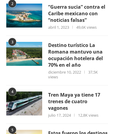
2
“Guerra sucia” contra el
Caribe mexicano con
“noticias falsas”
abril 1, 2023
49,6K views
3
Destino turístico La
Romana mantuvo una
ocupación hotelera del
70% en el año
diciembre 10, 2022
37,5K
views
4
Tren Maya ya tiene 17
trenes de cuatro
vagones
julio 17, 2024
12,8K views
5
Estos fueron los destinos