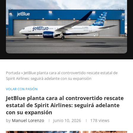
Portada
»
JetBlue planta cara al controvertido rescate estatal de
Spirit Airlines: seguirá adelante con su expansión
VOLAR CON PASIÓN
JetBlue planta cara al controvertido rescate
estatal de Spirit Airlines: seguirá adelante
con su expansión
by
Manuel Lorenzo
junio 10, 2026
178
views