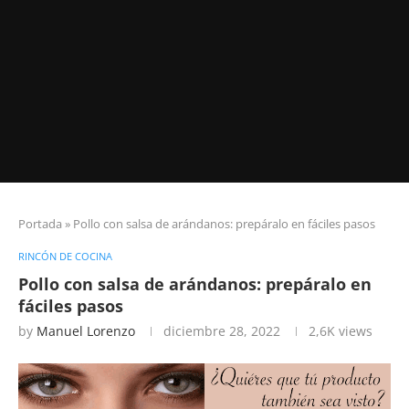
Portada
»
Pollo con salsa de arándanos: prepáralo en fáciles pasos
RINCÓN DE COCINA
Pollo con salsa de arándanos: prepáralo en
fáciles pasos
by
Manuel Lorenzo
diciembre 28, 2022
2,6K
views