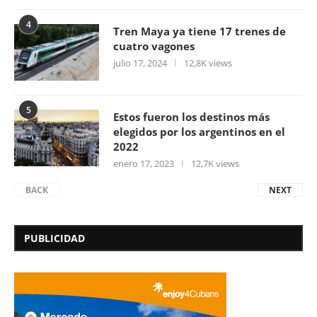
4
Tren Maya ya tiene 17 trenes de
cuatro vagones
julio 17, 2024
12,8K views
5
Estos fueron los destinos más
elegidos por los argentinos en el
2022
enero 17, 2023
12,7K views
BACK
NEXT
PUBLICIDAD