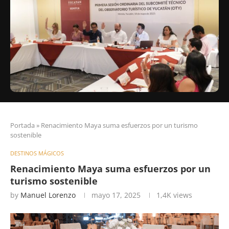
Portada
»
Renacimiento Maya suma esfuerzos por un turismo
sostenible
DESTINOS MÁGICOS
Renacimiento Maya suma esfuerzos por un
turismo sostenible
by
Manuel Lorenzo
mayo 17, 2025
1,4K
views