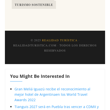
TURISMO SOSTENIBLE
© 2025
REALIDAD TURÍSTICA
·
REALIDADTURISTICA.COM · TODOS LOS DERECHOS
RESERVADOS
You Might Be Interested In
Gran Meliá Iguazú recibe el reconocimiento al
mejor hotel de Argentinaen los World Travel
Awards 2022
Tianguis 2027 será en Puebla tras vencer a CDMX y