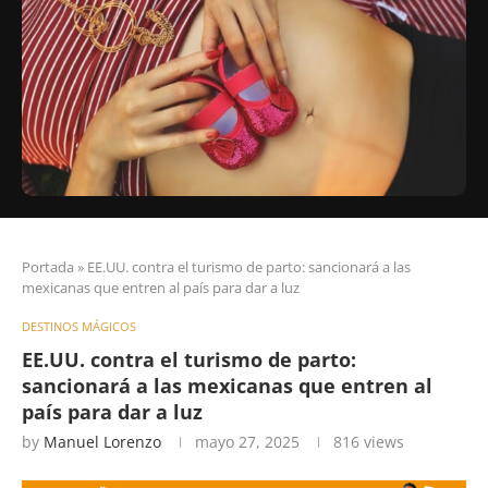
Portada
»
EE.UU. contra el turismo de parto: sancionará a las
mexicanas que entren al país para dar a luz
DESTINOS MÁGICOS
EE.UU. contra el turismo de parto:
sancionará a las mexicanas que entren al
país para dar a luz
by
Manuel Lorenzo
mayo 27, 2025
816
views