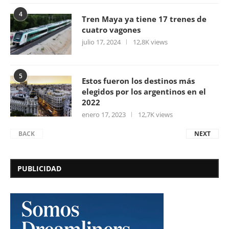
4
Tren Maya ya tiene 17 trenes de
cuatro vagones
julio 17, 2024
12,8K views
5
Estos fueron los destinos más
elegidos por los argentinos en el
2022
enero 17, 2023
12,7K views
BACK
NEXT
PUBLICIDAD