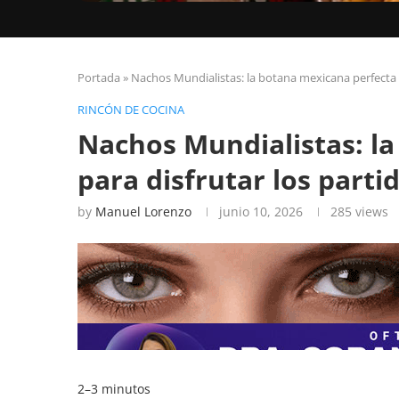
Portada
»
Nachos Mundialistas: la botana mexicana perfecta p
RINCÓN DE COCINA
Nachos Mundialistas: l
para disfrutar los parti
by
Manuel Lorenzo
junio 10, 2026
285
views
2–3 minutos