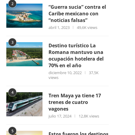
2
“Guerra sucia” contra el
Caribe mexicano con
“noticias falsas”
abril 1, 2023
49,6K views
3
Destino turístico La
Romana mantuvo una
ocupación hotelera del
70% en el año
diciembre 10, 2022
37,5K
views
4
Tren Maya ya tiene 17
trenes de cuatro
vagones
julio 17, 2024
12,8K views
5
Estos fueron los destinos