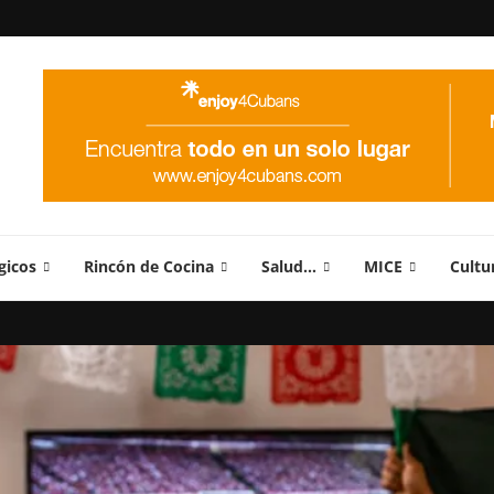
gicos
Rincón de Cocina
Salud…
MICE
Cultu